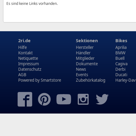
Es sind keine Links vorhanden.
2ri.de
Sektionen
Bikes
Hilfe
Hersteller
Aprilia
Kontakt
Händler
BMW
Netiquette
Mitglieder
Buell
Impressum
Dokumente
Cagiva
Datenschutz
News
Derbi
AGB
Events
Ducati
Powered by
Smartstore
Zubehörkatalog
Harley-Dav