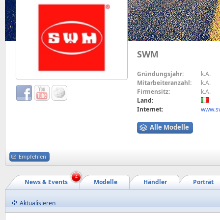
SWM
Gründungsjahr:
k.A.
Mitarbeiteranzahl:
k.A.
Firmensitz:
k.A.
Land:
Internet:
www.sw
Alle Modelle
Empfehlen
4
News & Events
Modelle
Händler
Porträt
Aktualisieren