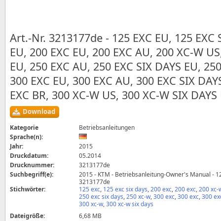
Art.-Nr. 3213177de - 125 EXC EU, 125 EXC
EU, 200 EXC EU, 200 EXC AU, 200 XC‑W US
EU, 250 EXC AU, 250 EXC SIX DAYS EU, 25
300 EXC EU, 300 EXC AU, 300 EXC SIX DAY
EXC BR, 300 XC‑W US, 300 XC‑W SIX DAYS 
Download
Kategorie
Betriebsanleitungen
Sprache(n):
Jahr:
2015
Druckdatum:
05.2014
Drucknummer:
3213177de
Suchbegriff(e):
2015 - KTM - Betriebsanleitung-Owner's Manual - 125
3213177de
Stichwörter:
125 exc
,
125 exc six days
,
200 exc
,
200 exc
,
200 xc‑
250 exc six days
,
250 xc‑w
,
300 exc
,
300 exc
,
300 ex
300 xc‑w
,
300 xc‑w six days
Dateigröße:
6,68 MB