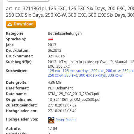
art. no. 3211861pl, 125 EXC, 125 EXC Six Days, 200 EXC, 2
250 EXC Six Days, 250 XC-W, 300 EXC, 300 EXC Six Days, 30
Download
Kategorie
Betriebsanleitungen
Sprache(n):
Jahr:
2013
Druckdatum:
06.2012
Drucknummer:
3211861pl
Suchbegriff(e):
2013 - KTM - instrukcja obsługi-Owner's Manual - 1
EXC, 300 EXC
Stichwörter:
125 exc
,
125 exc six days
,
200 exc
,
200 xc-w
,
250 ex
250 xc-w
,
300 exc
,
300 exc six days
,
300 xc-w
Dateigröße:
4,36 MB
Dateiformat:
PDF Dokument
Dateiname:
KTM_125_EXC_2013_26943.pdf
Originalname:
13_3211861_pl_OM_ae2530.pdf
Zuletzt geändert:
27.10.2012 07:02
Hochgeladen am:
27.10.2012 06:49
Hochgeladen von:
Peter Pasalt
Aufrufe:
1.104