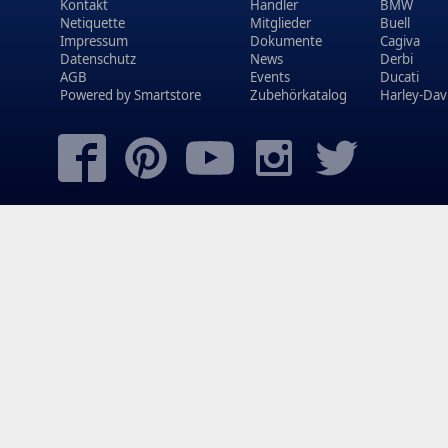
Kontakt
Händler
BMW
Netiquette
Mitglieder
Buell
Impressum
Dokumente
Cagiva
Datenschutz
News
Derbi
AGB
Events
Ducati
Powered by
Smartstore
Zubehörkatalog
Harley-Dav