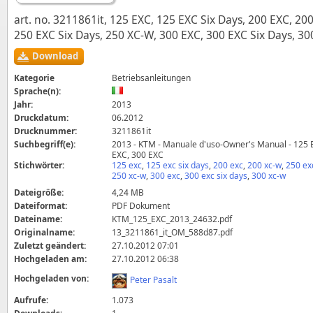
art. no. 3211861it, 125 EXC, 125 EXC Six Days, 200 EXC, 20
250 EXC Six Days, 250 XC-W, 300 EXC, 300 EXC Six Days, 30
Download
Kategorie
Betriebsanleitungen
Sprache(n):
Jahr:
2013
Druckdatum:
06.2012
Drucknummer:
3211861it
Suchbegriff(e):
2013 - KTM - Manuale d'uso-Owner's Manual - 125 
EXC, 300 EXC
Stichwörter:
125 exc
,
125 exc six days
,
200 exc
,
200 xc-w
,
250 ex
250 xc-w
,
300 exc
,
300 exc six days
,
300 xc-w
Dateigröße:
4,24 MB
Dateiformat:
PDF Dokument
Dateiname:
KTM_125_EXC_2013_24632.pdf
Originalname:
13_3211861_it_OM_588d87.pdf
Zuletzt geändert:
27.10.2012 07:01
Hochgeladen am:
27.10.2012 06:38
Hochgeladen von:
Peter Pasalt
Aufrufe:
1.073