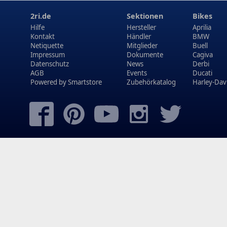
2ri.de
Sektionen
Bikes
Hilfe
Hersteller
Aprilia
Kontakt
Händler
BMW
Netiquette
Mitglieder
Buell
Impressum
Dokumente
Cagiva
Datenschutz
News
Derbi
AGB
Events
Ducati
Powered by
Smartstore
Zubehörkatalog
Harley-Dav