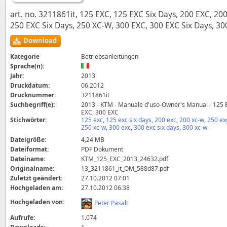
art. no. 3211861it, 125 EXC, 125 EXC Six Days, 200 EXC, 20
250 EXC Six Days, 250 XC-W, 300 EXC, 300 EXC Six Days, 30
Download
Kategorie
Betriebsanleitungen
Sprache(n):
Jahr:
2013
Druckdatum:
06.2012
Drucknummer:
3211861it
Suchbegriff(e):
2013 - KTM - Manuale d'uso-Owner's Manual - 125 
EXC, 300 EXC
Stichwörter:
125 exc
,
125 exc six days
,
200 exc
,
200 xc-w
,
250 ex
250 xc-w
,
300 exc
,
300 exc six days
,
300 xc-w
Dateigröße:
4,24 MB
Dateiformat:
PDF Dokument
Dateiname:
KTM_125_EXC_2013_24632.pdf
Originalname:
13_3211861_it_OM_588d87.pdf
Zuletzt geändert:
27.10.2012 07:01
Hochgeladen am:
27.10.2012 06:38
Hochgeladen von:
Peter Pasalt
Aufrufe:
1.074