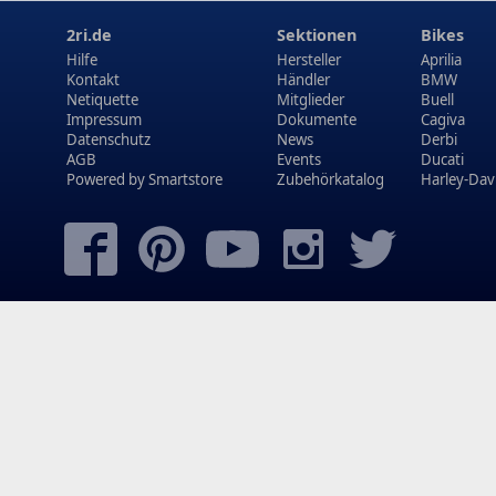
2ri.de
Sektionen
Bikes
Hilfe
Hersteller
Aprilia
Kontakt
Händler
BMW
Netiquette
Mitglieder
Buell
Impressum
Dokumente
Cagiva
Datenschutz
News
Derbi
AGB
Events
Ducati
Powered by
Smartstore
Zubehörkatalog
Harley-Dav