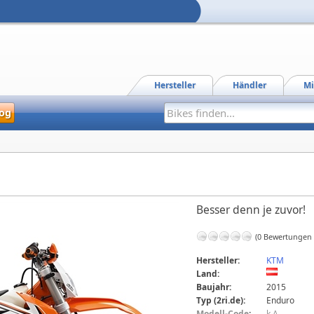
Hersteller
Händler
Mi
og
Besser denn je zuvor!
(0 Bewertungen
Hersteller:
KTM
Land:
Baujahr:
2015
Typ (2ri.de):
Enduro
Modell-Code
:
k.A.