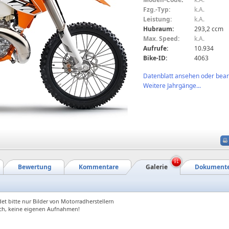
Fzg.-Typ:
k.A.
Leistung:
k.A.
Hubraum:
293,2 ccm
Max. Speed:
k.A.
Aufrufe:
10.934
Bike-ID:
4063
Datenblatt ansehen oder bearb
Weitere Jahrgänge...
91
Bewertung
Kommentare
Galerie
Dokument
et bitte nur Bilder von Motorradherstellern
ch, keine eigenen Aufnahmen!