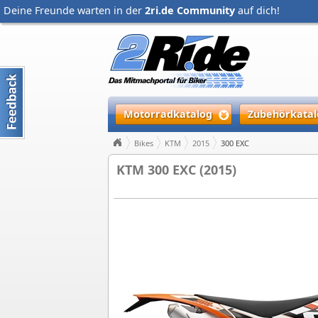
Deine Freunde warten in der
2ri.de Community
auf dich!
Motorradkatalog
Zubehörkatal
Bikes
KTM
2015
300 EXC
KTM 300 EXC (2015)