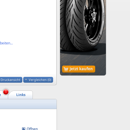
eiten...
Jetzt kaufen
Druckansicht
Vergleichen (
0
)
1
e
Links
Öffnen