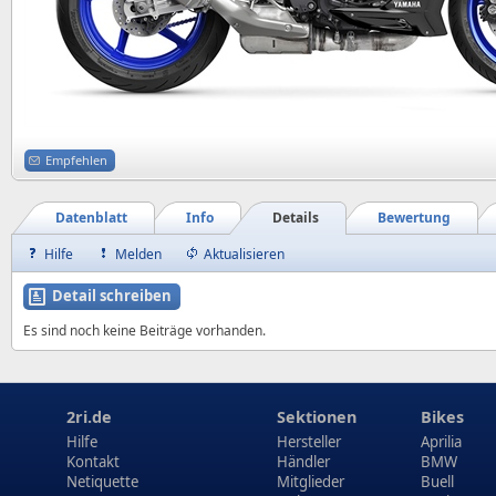
Empfehlen
Datenblatt
Info
Details
Bewertung
Hilfe
Melden
Aktualisieren
Detail schreiben
Es sind noch keine Beiträge vorhanden.
2ri.de
Sektionen
Bikes
Hilfe
Hersteller
Aprilia
Kontakt
Händler
BMW
Netiquette
Mitglieder
Buell