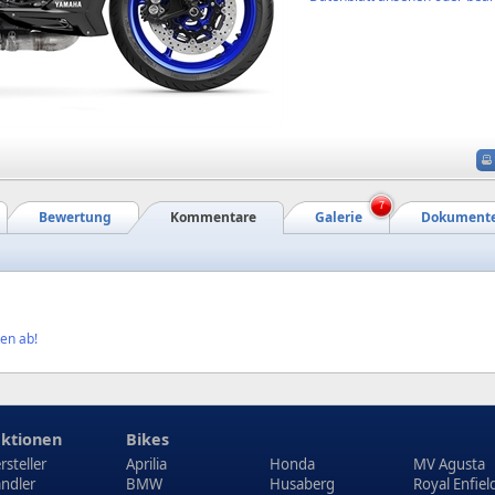
7
Bewertung
Kommentare
Galerie
Dokument
en ab!
ktionen
Bikes
rsteller
Aprilia
Honda
MV Agusta
ndler
BMW
Husaberg
Royal Enfiel