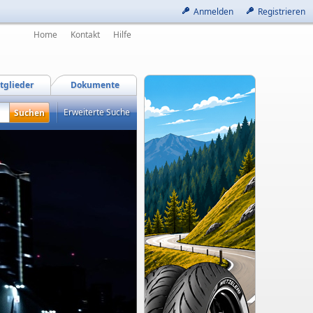
Anmelden
Registrieren
Home
Kontakt
Hilfe
tglieder
Dokumente
Erweiterte Suche