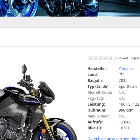
(0 Bewertungen
Hersteller:
Yamaha
Land:
Baujahr:
2025
Typ (2ri.de):
Sporttourer
Modell-Code
:
k.A.
Fzg.-Typ:
k.A.
Leistung:
166 PS (122
Hubraum:
998 ccm
Max. Speed:
k.A.
Aufrufe:
12.646
Bike-ID:
16381
Datenblatt ansehen oder bearb