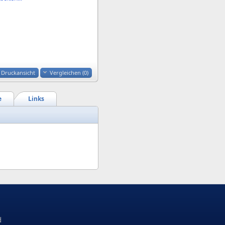
Druckansicht
Vergleichen (
0
)
e
Links
d