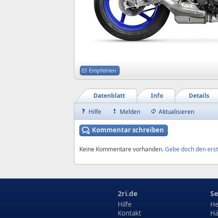
Empfehlen
Datenblatt
Info
Details
Hilfe
Melden
Aktualisieren
Kommentar schreiben
Keine Kommentare vorhanden.
Gebe doch den erst
2ri.de
Se
Hilfe
He
Kontakt
Hä