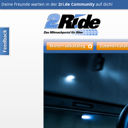
Deine Freunde warten in der
2ri.de Community
auf dich!
Motorradkatalog
Zubehörkatal