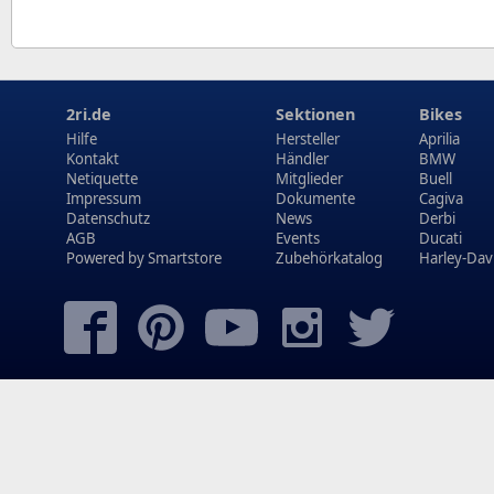
2ri.de
Sektionen
Bikes
Hilfe
Hersteller
Aprilia
Kontakt
Händler
BMW
Netiquette
Mitglieder
Buell
Impressum
Dokumente
Cagiva
Datenschutz
News
Derbi
AGB
Events
Ducati
Powered by
Smartstore
Zubehörkatalog
Harley-Dav