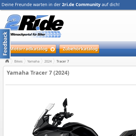
Deine Freunde warten in der
2ri.de Community
auf dich!
Motorradkatalog
Zubehörkatalog
Bikes
Yamaha
2024
Tracer 7
Yamaha Tracer 7 (2024)