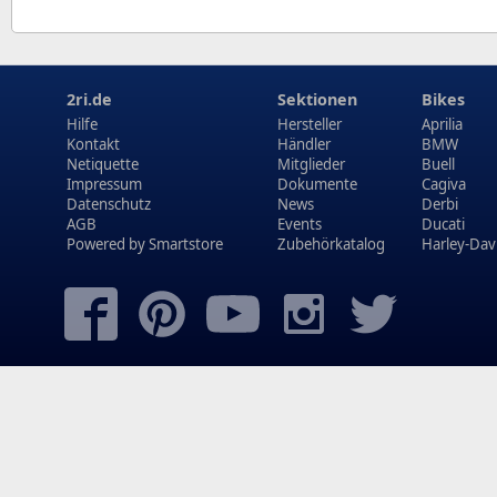
2ri.de
Sektionen
Bikes
Hilfe
Hersteller
Aprilia
Kontakt
Händler
BMW
Netiquette
Mitglieder
Buell
Impressum
Dokumente
Cagiva
Datenschutz
News
Derbi
AGB
Events
Ducati
Powered by
Smartstore
Zubehörkatalog
Harley-Dav