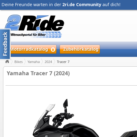
Deine Freunde warten in der
2ri.de Community
auf dich!
Motorradkatalog
Zubehörkatalog
Bikes
Yamaha
2024
Tracer 7
Yamaha Tracer 7 (2024)