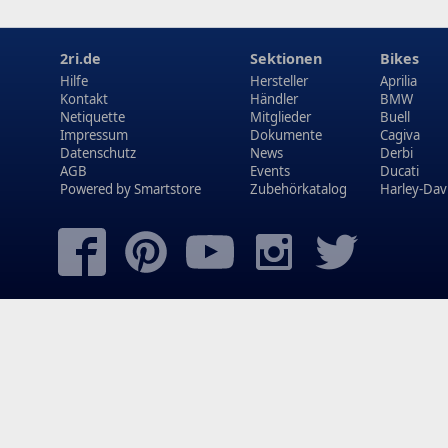
2ri.de
Sektionen
Bikes
Hilfe
Hersteller
Aprilia
Kontakt
Händler
BMW
Netiquette
Mitglieder
Buell
Impressum
Dokumente
Cagiva
Datenschutz
News
Derbi
AGB
Events
Ducati
Powered by
Smartstore
Zubehörkatalog
Harley-Dav