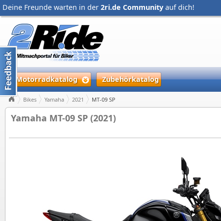
Deine Freunde warten in der
2ri.de Community
auf dich!
Motorradkatalog
Zubehörkatalog
Bikes
Yamaha
2021
MT-09 SP
Yamaha MT-09 SP (2021)