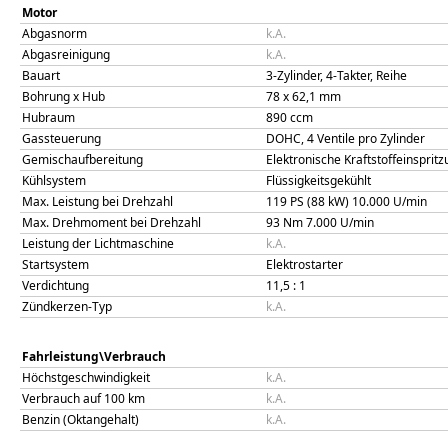
Motor
Abgasnorm
k.A.
Abgasreinigung
k.A.
Bauart
3-Zylinder, 4-Takter, Reihe
Bohrung x Hub
78
x
62,1
mm
Hubraum
890
ccm
Gassteuerung
DOHC, 4 Ventile pro Zylinder
Gemischaufbereitung
Elektronische Kraftstoffeinsprit
Kühlsystem
Flüssigkeitsgekühlt
Max. Leistung bei Drehzahl
119 PS (88 kW)
10.000
U/min
Max. Drehmoment bei Drehzahl
93
Nm
7.000
U/min
Leistung der Lichtmaschine
k.A.
Startsystem
Elektrostarter
Verdichtung
11,5
: 1
Zündkerzen-Typ
k.A.
Fahrleistung\Verbrauch
Höchstgeschwindigkeit
k.A.
Verbrauch auf 100 km
k.A.
Benzin (Oktangehalt)
k.A.