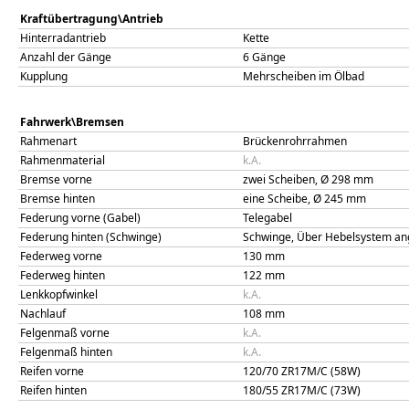
Kraftübertragung\Antrieb
Hinterradantrieb
Kette
Anzahl der Gänge
6 Gänge
Kupplung
Mehrscheiben im Ölbad
Fahrwerk\Bremsen
Rahmenart
Brückenrohrrahmen
Rahmenmaterial
k.A.
Bremse vorne
zwei Scheiben, Ø 298 mm
Bremse hinten
eine Scheibe, Ø 245 mm
Federung vorne (Gabel)
Telegabel
Federung hinten (Schwinge)
Schwinge, Über Hebelsystem an
Federweg vorne
130
mm
Federweg hinten
122
mm
Lenkkopfwinkel
k.A.
Nachlauf
108
mm
Felgenmaß vorne
k.A.
Felgenmaß hinten
k.A.
Reifen vorne
120/70 ZR17M/C (58W)
Reifen hinten
180/55 ZR17M/C (73W)