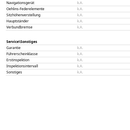
Navigationsgerät
k.A.
Oehlins-Federelemente
k.A.
Sitzhöhenverstellung
k.A.
Hauptständer
k.A.
Verbundbremse
k.A.
Service\Sonstiges
Garantie
k.A.
Führerscheinklasse
k.A.
Erstinspektion
k.A.
Inspektionsintervall
k.A.
Sonstiges
k.A.