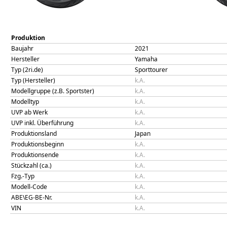
Produktion
Baujahr
2021
Hersteller
Yamaha
Typ (2ri.de)
Sporttourer
Typ (Hersteller)
k.A.
Modellgruppe (z.B. Sportster)
k.A.
Modelltyp
k.A.
UVP ab Werk
k.A.
UVP inkl. Überführung
k.A.
Produktionsland
Japan
Produktionsbeginn
k.A.
Produktionsende
k.A.
Stückzahl (ca.)
k.A.
Fzg.-Typ
k.A.
Modell-Code
k.A.
ABE\EG-BE-Nr.
k.A.
VIN
k.A.