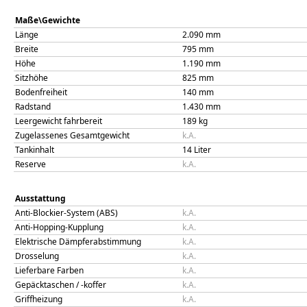
Maße\Gewichte
Länge
2.090
mm
Breite
795
mm
Höhe
1.190
mm
Sitzhöhe
825
mm
Bodenfreiheit
140
mm
Radstand
1.430
mm
Leergewicht fahrbereit
189
kg
Zugelassenes Gesamtgewicht
k.A.
Tankinhalt
14
Liter
Reserve
k.A.
Ausstattung
Anti-Blockier-System (ABS)
k.A.
Anti-Hopping-Kupplung
k.A.
Elektrische Dämpferabstimmung
k.A.
Drosselung
k.A.
Lieferbare Farben
k.A.
Gepäcktaschen / -koffer
k.A.
Griffheizung
k.A.