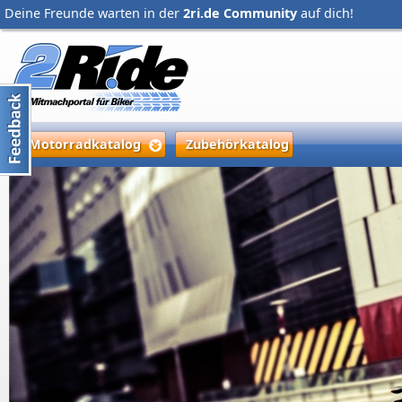
Deine Freunde warten in der
2ri.de Community
auf dich!
Motorradkatalog
Zubehörkatalog