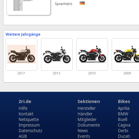
Sprache(n):
Weitere Jahrgänge
2017
2013
2010
2009
2ri.de
Sektionen
Bikes
Hilfe
Hersteller
Aprilia
Kontakt
Händler
BMW
Netiquette
Mitglieder
Buell
Impressum
Dokumente
Cagiva
Datenschutz
News
Derbi
AGB
Events
Ducati