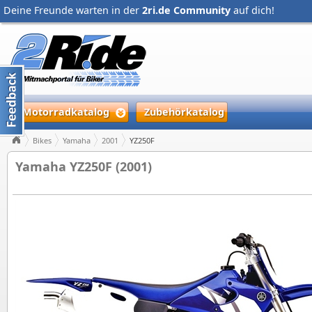
Deine Freunde warten in der
2ri.de Community
auf dich!
Motorradkatalog
Zubehörkatalog
Bikes
Yamaha
2001
YZ250F
Yamaha YZ250F (2001)