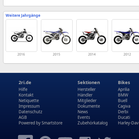
Weitere Jahrgänge
2016
2015
2014
2012
2ri.de
Sektionen
Bikes
Hilfe
Hersteller
Aprilia
Kontakt
Händler
BMW
Netiquette
Mitglieder
Buell
Impressum
Dokumente
Cagiva
Datenschutz
News
Derbi
AGB
Events
Ducati
Powered by
Smartstore
Zubehörkatalog
Harley-Dav