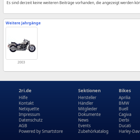
Es sind derzeit keine weiteren Beiträge vorhanden, die angezeigt werden kö
Weitere Jahrgänge
2003
2ri.de
Sektionen
Bikes
Hilfe
Hersteller
Aprilia
Kontakt
Händler
BMW
Netiquette
Mitglieder
Buell
Impressum
Dokumente
Cagiva
Datenschutz
News
Derbi
AGB
Events
Ducati
Powered by
Smartstore
Zubehörkatalog
Harley-Dav