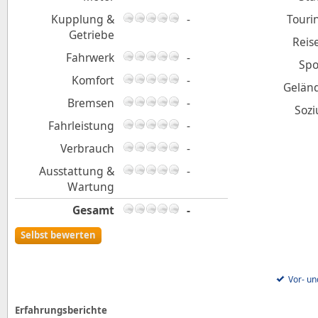
Kupplung &
-
Touri
Getriebe
Reis
Fahrwerk
-
Spo
Komfort
-
Gelän
Bremsen
-
Sozi
Fahrleistung
-
Verbrauch
-
Ausstattung &
-
Wartung
Gesamt
-
Selbst bewerten
Vor- un
Erfahrungsberichte