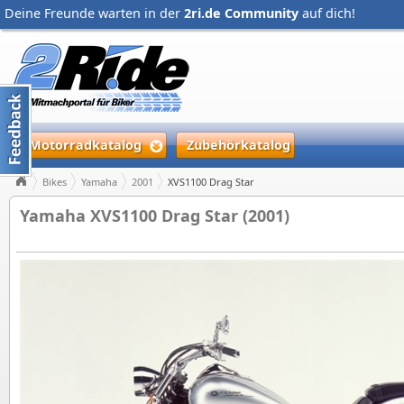
Deine Freunde warten in der
2ri.de Community
auf dich!
Motorradkatalog
Zubehörkatalog
Bikes
Yamaha
2001
XVS1100 Drag Star
Yamaha XVS1100 Drag Star (2001)