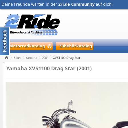
Deine Freunde warten in der
2ri.de Community
auf dich!
Motorradkatalog
Zubehörkatalog
Bikes
Yamaha
2001
XVS1100 Drag Star
Yamaha XVS1100 Drag Star (2001)