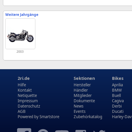
Weitere Jahrgänge
2003
2ri.de
Sektionen
Bikes
Hilfe
Hersteller
Aprilia
Kontakt
Händler
BMW
Netiquette
Mitglieder
Buell
Impressum
Dokumente
Cagiva
Datenschutz
News
Derbi
AGB
Events
Ducati
Powered by
Smartstore
Zubehörkatalog
Harley-Dav