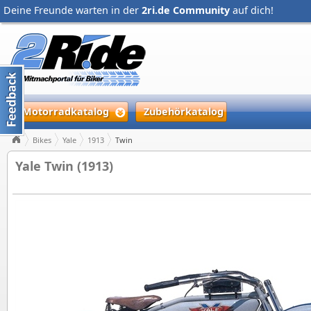
Deine Freunde warten in der
2ri.de Community
auf dich!
Motorradkatalog
Zubehörkatalog
Bikes
Yale
1913
Twin
Yale Twin (1913)