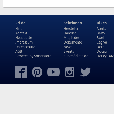
2ri.de
Sektionen
Bikes
Hilfe
Hersteller
Aprilia
Kontakt
Händler
BMW
Netiquette
Mitglieder
Buell
Impressum
Dokumente
Cagiva
Datenschutz
News
Derbi
AGB
Events
Ducati
Powered by
Smartstore
Zubehörkatalog
Harley-Dav