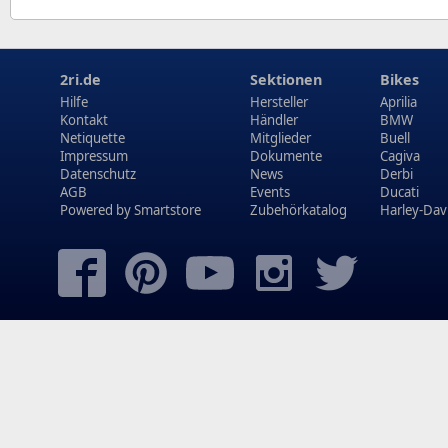
2ri.de
Sektionen
Bikes
Hilfe
Hersteller
Aprilia
Kontakt
Händler
BMW
Netiquette
Mitglieder
Buell
Impressum
Dokumente
Cagiva
Datenschutz
News
Derbi
AGB
Events
Ducati
Powered by
Smartstore
Zubehörkatalog
Harley-Dav