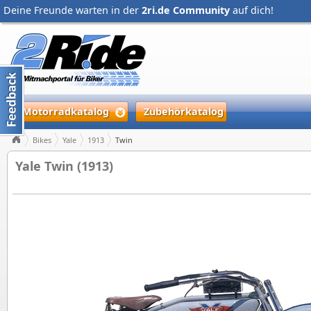
Deine Freunde warten in der
2ri.de Community
auf dich!
Motorradkatalog
Zubehörkatalog
Bikes
Yale
1913
Twin
Yale Twin (1913)