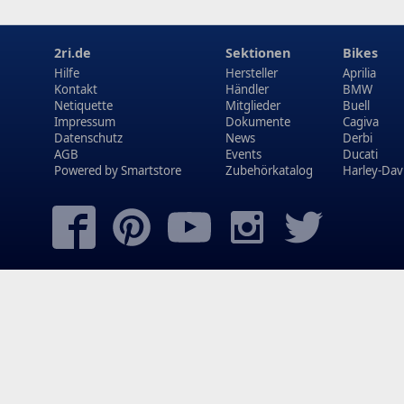
2ri.de
Sektionen
Bikes
Hilfe
Hersteller
Aprilia
Kontakt
Händler
BMW
Netiquette
Mitglieder
Buell
Impressum
Dokumente
Cagiva
Datenschutz
News
Derbi
AGB
Events
Ducati
Powered by
Smartstore
Zubehörkatalog
Harley-Dav