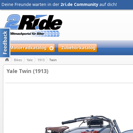
Deine Freunde warten in der
2ri.de Community
auf dich!
Motorradkatalog
Zubehörkatalog
Bikes
Yale
1913
Twin
Yale Twin (1913)