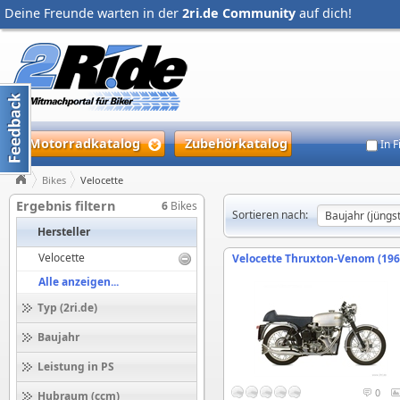
Deine Freunde warten in der
2ri.de Community
auf dich!
Motorradkatalog
Zubehörkatalog
In 
Bikes
Velocette
Ergebnis filtern
6
Bikes
Sortieren nach:
Hersteller
Velocette
Velocette Thruxton-Venom (196
Alle anzeigen...
Typ (2ri.de)
Baujahr
Leistung in PS
0
Hubraum (ccm)