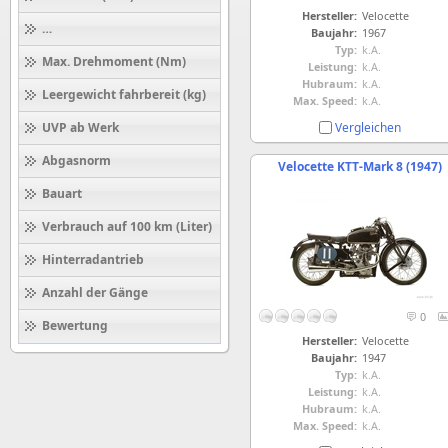
Hersteller:
Velocette
Höchstgeschwindigkeit (km/h)
Baujahr:
1967
Typ:
k.A.
Max. Drehmoment (Nm)
Leistung:
k.A.
Hubraum:
k.A.
Leergewicht fahrbereit (kg)
Max. Speed:
k.A.
Vergleichen
UVP ab Werk
Abgasnorm
Velocette KTT-Mark 8 (1947)
Bauart
Verbrauch auf 100 km (Liter)
Hinterradantrieb
Anzahl der Gänge
0
Bewertung
Hersteller:
Velocette
Baujahr:
1947
Typ:
k.A.
Leistung:
k.A.
Hubraum:
k.A.
Max. Speed:
k.A.