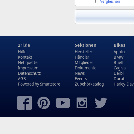
Vergleichen
2ri.de
Sektionen
Bikes
Hilfe
Hersteller
Aprilia
Kontakt
Händler
BMW
Netiquette
Mitglieder
Buell
Impressum
Dokumente
Cagiva
Datenschutz
News
Derbi
AGB
Events
Ducati
Powered by
Smartstore
Zubehörkatalog
Harley-Dav