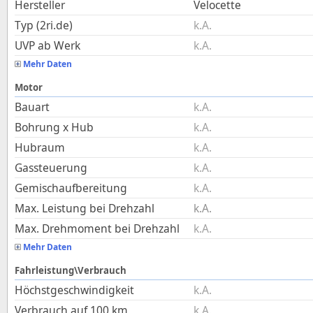
Hersteller
Velocette
Typ (2ri.de)
k.A.
UVP ab Werk
k.A.
Mehr Daten
Motor
Bauart
k.A.
Bohrung x Hub
k.A.
Hubraum
k.A.
Gassteuerung
k.A.
Gemischaufbereitung
k.A.
Max. Leistung bei Drehzahl
k.A.
Max. Drehmoment bei Drehzahl
k.A.
Mehr Daten
Fahrleistung\Verbrauch
Höchstgeschwindigkeit
k.A.
Verbrauch auf 100 km
k.A.