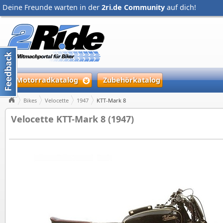
Deine Freunde warten in der
2ri.de Community
auf dich!
Motorradkatalog
Zubehörkatalog
Bikes
Velocette
1947
KTT-Mark 8
Velocette KTT-Mark 8 (1947)