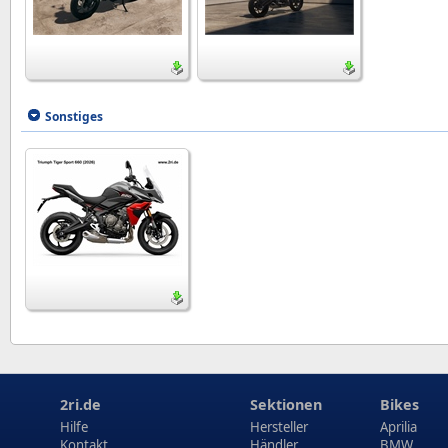
Sonstiges
2ri.de
Sektionen
Bikes
Hilfe
Hersteller
Aprilia
Kontakt
Händler
BMW