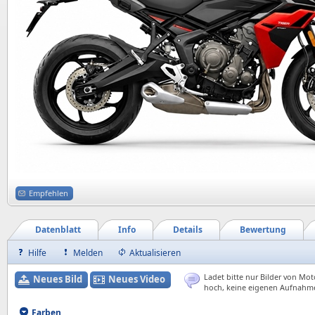
Empfehlen
Datenblatt
Info
Details
Bewertung
Hilfe
Melden
Aktualisieren
Ladet bitte nur Bilder von Mot
Neues Bild
Neues Video
hoch, keine eigenen Aufnahm
Farben