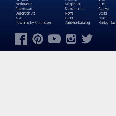
Netiquette
Mitglieder
Buell
Impressum
Dokumente
Cagiva
Datenschutz
News
Derbi
AGB
Events
Ducati
Powered by
Smartstore
Zubehörkatalog
Harley-Dav