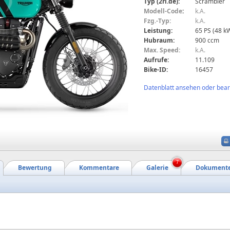
Typ (2ri.de):
Scrambler
Modell-Code
:
k.A.
Fzg.-Typ:
k.A.
Leistung:
65 PS (48 k
Hubraum:
900 ccm
Max. Speed:
k.A.
Aufrufe:
11.109
Bike-ID:
16457
Datenblatt ansehen oder bearb
7
Bewertung
Kommentare
Galerie
Dokument