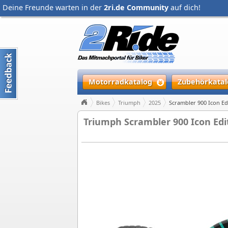
Deine Freunde warten in der
2ri.de Community
auf dich!
Motorradkatalog
Zubehörkatal
Bikes
Triumph
2025
Scrambler 900 Icon Ed
Triumph Scrambler 900 Icon Edit