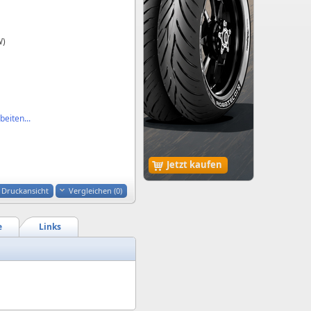
W)
eiten...
Jetzt kaufen
Druckansicht
Vergleichen (
0
)
e
Links