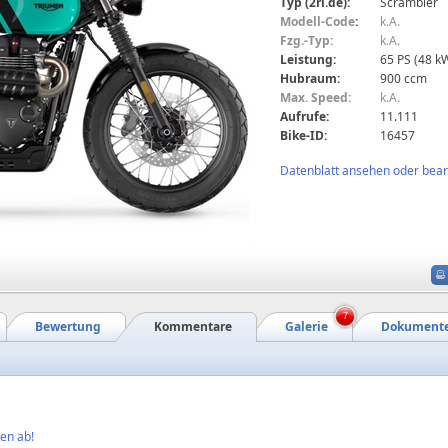
Typ (2ri.de):
Scrambler
Modell-Code
:
k.A.
Fzg.-Typ:
k.A.
Leistung:
65 PS (48 k
Hubraum:
900 ccm
Max. Speed:
k.A.
Aufrufe:
11.111
Bike-ID:
16457
Datenblatt ansehen oder bearb
7
Bewertung
Kommentare
Galerie
Dokument
en ab!