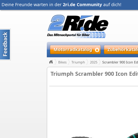
Deine Freunde warten in der
2ri.de Community
auf dich!
Motorradkatalog
Zubehörkatal
Bikes
Triumph
2025
Scrambler 900 Icon Ed
Triumph Scrambler 900 Icon Edit