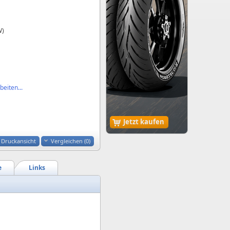
W)
eiten...
Jetzt kaufen
Druckansicht
Vergleichen (
0
)
e
Links