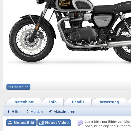
Empfehlen
Datenblatt
Info
Details
Bewertung
Hilfe
Melden
Aktualisieren
Ladet bitte nur Bilder von Mot
Neues Bild
Neues Video
hoch, keine eigenen Aufnahm