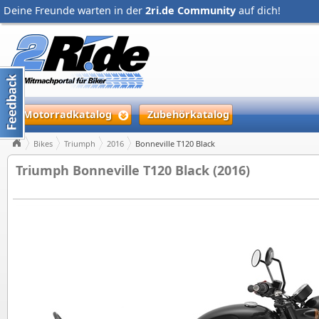
Deine Freunde warten in der
2ri.de Community
auf dich!
Motorradkatalog
Zubehörkatalog
Bikes
Triumph
2016
Bonneville T120 Black
Triumph Bonneville T120 Black (2016)