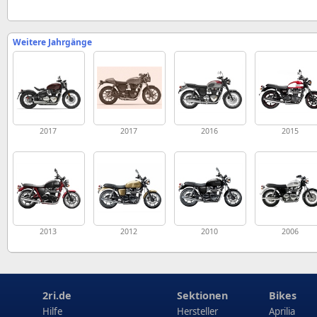
Weitere Jahrgänge
2017
2017
2016
2015
2013
2012
2010
2006
2ri.de
Sektionen
Bikes
Hilfe
Hersteller
Aprilia