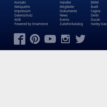
Kontakt
Händler
BMW
Netiquette
Mitglieder
Buell
Impressum
Dokumente
Cagiva
Datenschutz
News
Derbi
AGB
Events
Ducati
Powered by
Smartstore
Zubehörkatalog
Harley-Dav