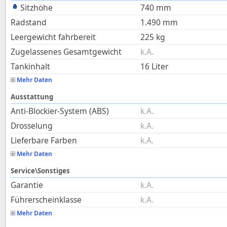
Sitzhöhe
740
mm
Radstand
1.490
mm
Leergewicht fahrbereit
225
kg
Zugelassenes Gesamtgewicht
k.A.
Tankinhalt
16
Liter
Mehr Daten
Ausstattung
Anti-Blockier-System (ABS)
k.A.
Drosselung
k.A.
Lieferbare Farben
k.A.
Mehr Daten
Service\Sonstiges
Garantie
k.A.
Führerscheinklasse
k.A.
Mehr Daten