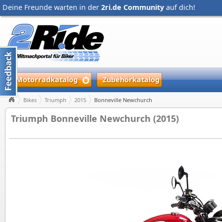
Deine Freunde warten in der
2ri.de Community
auf dich!
Motorradkatalog
Zubehörkatalog
Bikes
Triumph
2015
Bonneville Newchurch
Triumph Bonneville Newchurch (2015)