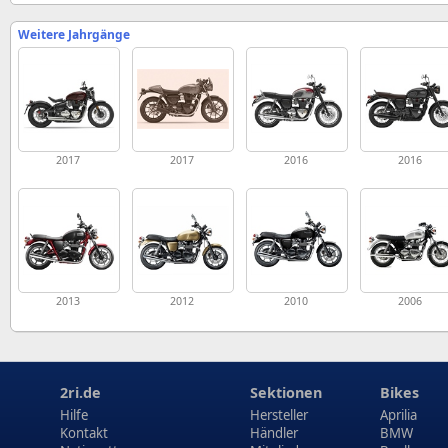
Weitere Jahrgänge
2017
2017
2016
2016
2013
2012
2010
2006
2ri.de
Sektionen
Bikes
Hilfe
Hersteller
Aprilia
Kontakt
Händler
BMW