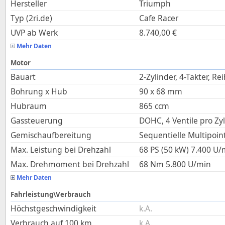
Hersteller
Triumph
Typ (2ri.de)
Cafe Racer
UVP ab Werk
8.740,00
€
Mehr Daten
Motor
Bauart
2-Zylinder, 4-Takter, Re
Bohrung x Hub
90
x
68
mm
Hubraum
865
ccm
Gassteuerung
DOHC, 4 Ventile pro Zy
Gemischaufbereitung
Sequentielle Multipoin
Max. Leistung bei Drehzahl
68 PS (50 kW)
7.400
U/
Max. Drehmoment bei Drehzahl
68
Nm
5.800
U/min
Mehr Daten
Fahrleistung\Verbrauch
Höchstgeschwindigkeit
k.A.
Verbrauch auf 100 km
k.A.