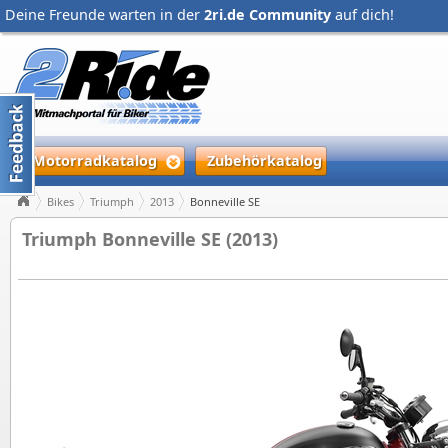
Deine Freunde warten in der
2ri.de Community
auf dich!
Motorradkatalog
Zubehörkatalog
Bikes
Triumph
2013
Bonneville SE
Triumph Bonneville SE (2013)