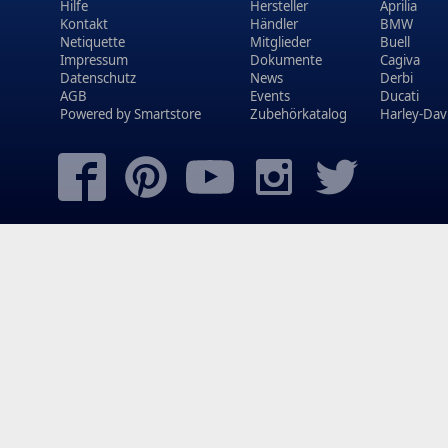
Hilfe
Hersteller
Aprilia
Kontakt
Händler
BMW
Netiquette
Mitglieder
Buell
Impressum
Dokumente
Cagiva
Datenschutz
News
Derbi
AGB
Events
Ducati
Powered by
Smartstore
Zubehörkatalog
Harley-Dav