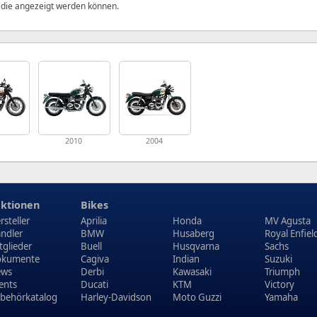
, die angezeigt werden können.
1
2010
2004
ktionen
Bikes
rsteller
Aprilia
Honda
MV Agusta
ndler
BMW
Husaberg
Royal Enfiel
tglieder
Buell
Husqvarna
Sachs
kumente
Cagiva
Indian
Suzuki
ews
Derbi
Kawasaki
Triumph
ents
Ducati
KTM
Victory
behörkatalog
Harley-Davidson
Moto Guzzi
Yamaha