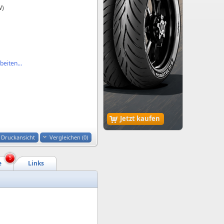
W)
eiten...
Jetzt kaufen
Druckansicht
Vergleichen (
0
)
5
e
Links