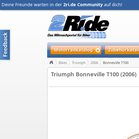
Deine Freunde warten in der
2ri.de Community
auf dich!
Motorradkatalog
Zubehörkatal
Bikes
Triumph
2006
Bonneville T100
Triumph Bonneville T100 (2006)