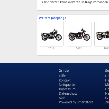
Es sind derzeit keine weiteren Beiträge vorhanden
Weitere Jahrgänge
2014
2012
201
2ri.de
Se
Hilfe
He
Kontakt
Hä
Netiquette
Mi
Impressum
Do
Datenschutz
N
AGB
Ev
Powered by
Smartstore
Zu