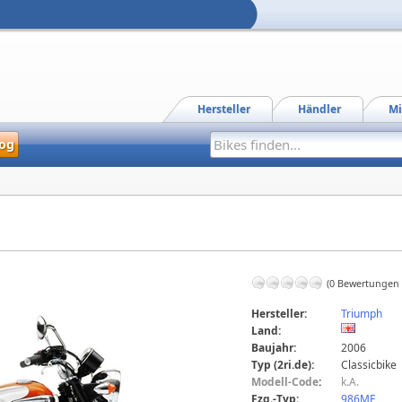
Hersteller
Händler
Mi
og
(0 Bewertungen
Hersteller:
Triumph
Land:
Baujahr:
2006
Typ (2ri.de):
Classicbike
Modell-Code
:
k.A.
Fzg.-Typ:
986MF