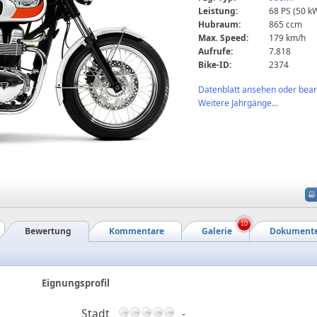
Leistung:
68 PS (50 k
Hubraum:
865 ccm
Max. Speed:
179 km/h
Aufrufe:
7.818
Bike-ID:
2374
Datenblatt ansehen oder bearb
Weitere Jahrgänge...
10
Bewertung
Kommentare
Galerie
Dokument
Eignungsprofil
Stadt
-