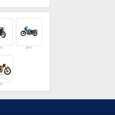
15
2015
59