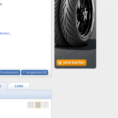
W)
eiten...
Jetzt kaufen
Druckansicht
Vergleichen (
0
)
e
Links