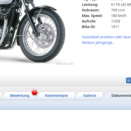
Leistung:
61 PS (45 k
Hubraum:
790 ccm
Max. Speed:
180 km/h
Aufrufe:
7.658
Bike-ID:
1911
Datenblatt ansehen oder bearb
Weitere Jahrgänge...
1
Bewertung
Kommentare
Galerie
Dokument