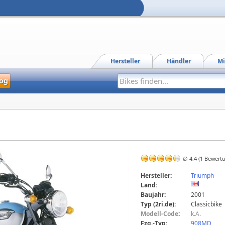
Hersteller
Händler
Mi
og
∅ 4,4 (1 Bewert
Hersteller:
Triumph
Land:
Baujahr:
2001
Typ (2ri.de):
Classicbike
Modell-Code
:
k.A.
Fzg.-Typ:
908MD