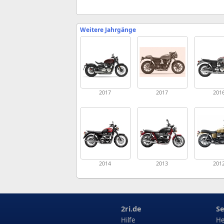
Weitere Jahrgänge
2017
2017
201
2014
2013
201
2ri.de
Se
Hilfe
He