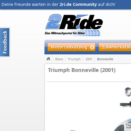
Deine Freunde warten in der
2ri.de Community
auf dich!
Motorradkatalog
Zubehörkatal
Bikes
Triumph
2001
Bonneville
Triumph Bonneville (2001)