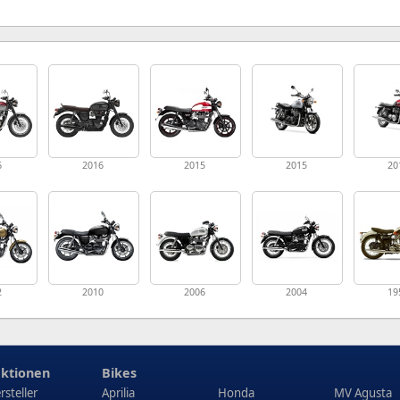
6
2016
2015
2015
20
2
2010
2006
2004
19
ktionen
Bikes
rsteller
Aprilia
Honda
MV Agusta