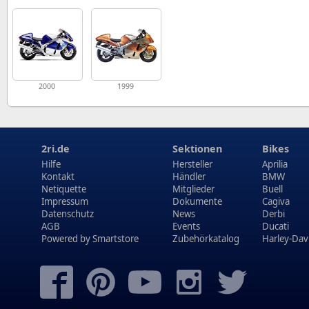
2000
1999
2ri.de
Sektionen
Bikes
Hilfe
Hersteller
Aprilia
Kontakt
Händler
BMW
Netiquette
Mitglieder
Buell
Impressum
Dokumente
Cagiva
Datenschutz
News
Derbi
AGB
Events
Ducati
Powered by
Smartstore
Zubehörkatalog
Harley-Dav