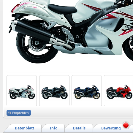
Empfehlen
1
Datenblatt
Info
Details
Bewertung