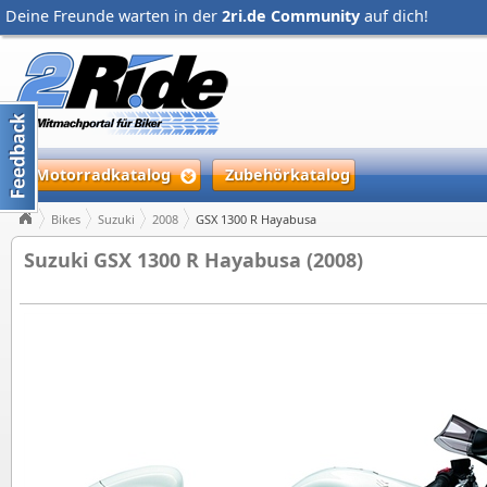
Deine Freunde warten in der
2ri.de Community
auf dich!
Motorradkatalog
Zubehörkatalog
Bikes
Suzuki
2008
GSX 1300 R Hayabusa
Suzuki GSX 1300 R Hayabusa (2008)