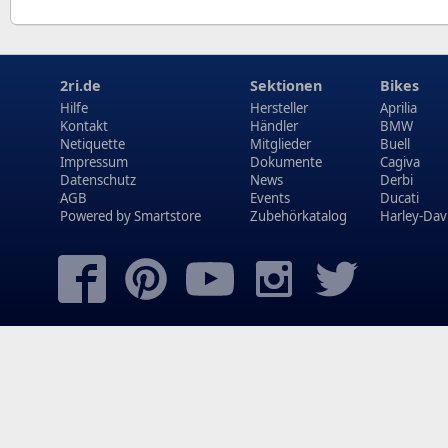
2ri.de
Sektionen
Bikes
Hilfe
Hersteller
Aprilia
Kontakt
Händler
BMW
Netiquette
Mitglieder
Buell
Impressum
Dokumente
Cagiva
Datenschutz
News
Derbi
AGB
Events
Ducati
Powered by
Smartstore
Zubehörkatalog
Harley-Dav