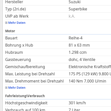
Hersteller
Suzuki
Typ (2ri.de)
Superbike
UVP ab Werk
k.A.
Mehr Daten
Motor
Bauart
Reihe-4
Bohrung x Hub
81
x
63
mm
Hubraum
1.298
ccm
Gassteuerung
dohc, 4 Ventile
Gemischaufbereitung
Elektronische Kraftstof
Max. Leistung bei Drehzahl
175 PS (129 kW)
9.800
Max. Drehmoment bei Drehzahl
140
Nm
7.000
U/min
Mehr Daten
Fahrleistung\Verbrauch
Höchstgeschwindigkeit
301
km/h
Verbrauch auf 100 km
7
Liter