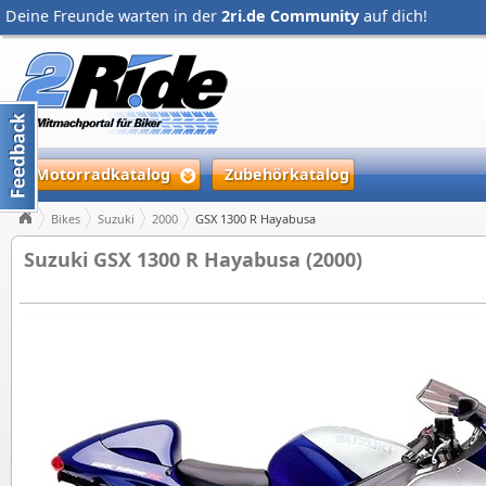
Deine Freunde warten in der
2ri.de Community
auf dich!
Motorradkatalog
Zubehörkatalog
Bikes
Suzuki
2000
GSX 1300 R Hayabusa
Suzuki GSX 1300 R Hayabusa (2000)