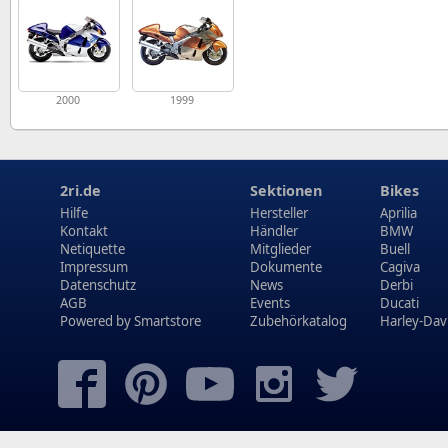
2000
1999
2ri.de
Sektionen
Bikes
Hilfe
Hersteller
Aprilia
Kontakt
Händler
BMW
Netiquette
Mitglieder
Buell
Impressum
Dokumente
Cagiva
Datenschutz
News
Derbi
AGB
Events
Ducati
Powered by
Smartstore
Zubehörkatalog
Harley-Dav