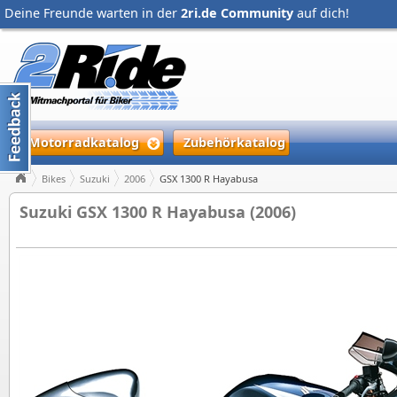
Deine Freunde warten in der
2ri.de Community
auf dich!
Motorradkatalog
Zubehörkatalog
Bikes
Suzuki
2006
GSX 1300 R Hayabusa
Suzuki GSX 1300 R Hayabusa (2006)