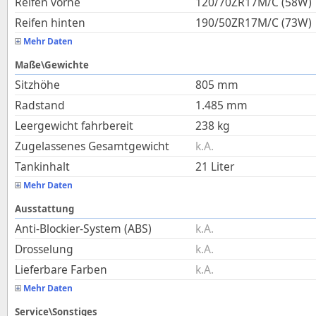
Reifen vorne
120/70ZR17M/C (58W)
Reifen hinten
190/50ZR17M/C (73W)
Mehr Daten
Maße\Gewichte
Sitzhöhe
805
mm
Radstand
1.485
mm
Leergewicht fahrbereit
238
kg
Zugelassenes Gesamtgewicht
k.A.
Tankinhalt
21
Liter
Mehr Daten
Ausstattung
Anti-Blockier-System (ABS)
k.A.
Drosselung
k.A.
Lieferbare Farben
k.A.
Mehr Daten
Service\Sonstiges