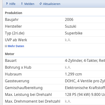
Hilfe
Melden
Aktualisieren
Produktion
Baujahr
2006
Hersteller
Suzuki
Typ (2ri.de)
Superbike
UVP ab Werk
k.A.
Mehr Daten
Motor
Bauart
4-Zylinder, 4-Takter, Re
Bohrung x Hub
k.A.
Hubraum
1.299
ccm
Gassteuerung
DOHC, 4 Ventile pro Zy
Gemischaufbereitung
Elektronische Kraftstof
Max. Leistung bei Drehzahl
128 PS (94 kW)
9.800
U
Max. Drehmoment bei Drehzahl
k.A.