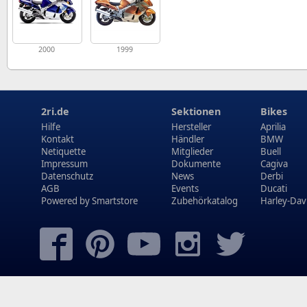
2000
1999
2ri.de
Sektionen
Bikes
Hilfe
Hersteller
Aprilia
Kontakt
Händler
BMW
Netiquette
Mitglieder
Buell
Impressum
Dokumente
Cagiva
Datenschutz
News
Derbi
AGB
Events
Ducati
Powered by
Smartstore
Zubehörkatalog
Harley-Dav