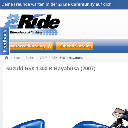
Deine Freunde warten in der
2ri.de Community
auf dich!
Motorradkatalog
Zubehörkatalog
Bikes
Suzuki
2007
GSX 1300 R Hayabusa
Suzuki GSX 1300 R Hayabusa (2007)