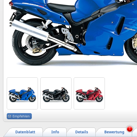
Empfehlen
1
Datenblatt
Info
Details
Bewertung