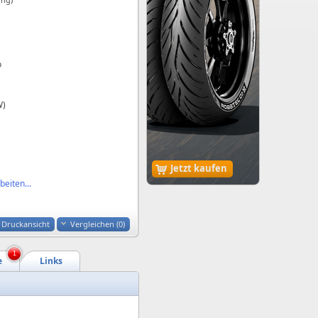
o
W)
Jetzt kaufen
eiten...
Druckansicht
Vergleichen (
0
)
1
e
Links