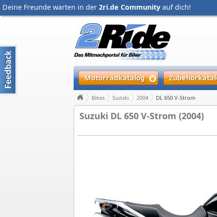
Deine Freunde warten in der
2ri.de Community
auf dich!
Motorradkatalog
Zubehörkatal
Bikes
Suzuki
2004
DL 650 V-Strom
Suzuki DL 650 V-Strom (2004)