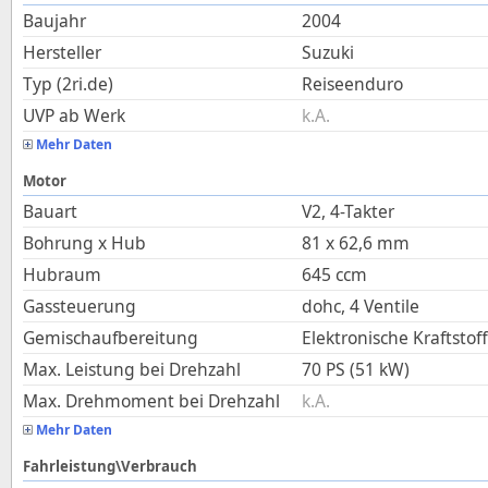
Baujahr
2004
Hersteller
Suzuki
Typ (2ri.de)
Reiseenduro
UVP ab Werk
k.A.
Mehr Daten
Motor
Bauart
V2, 4-Takter
Bohrung x Hub
81
x
62,6
mm
Hubraum
645
ccm
Gassteuerung
dohc, 4 Ventile
Gemischaufbereitung
Elektronische Kraftstof
Max. Leistung bei Drehzahl
70 PS (51 kW)
Max. Drehmoment bei Drehzahl
k.A.
Mehr Daten
Fahrleistung\Verbrauch