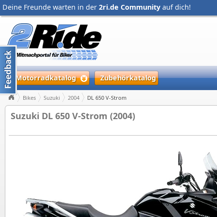
Deine Freunde warten in der
2ri.de Community
auf dich!
Motorradkatalog
Zubehörkatalog
Bikes
Suzuki
2004
DL 650 V-Strom
Suzuki DL 650 V-Strom (2004)