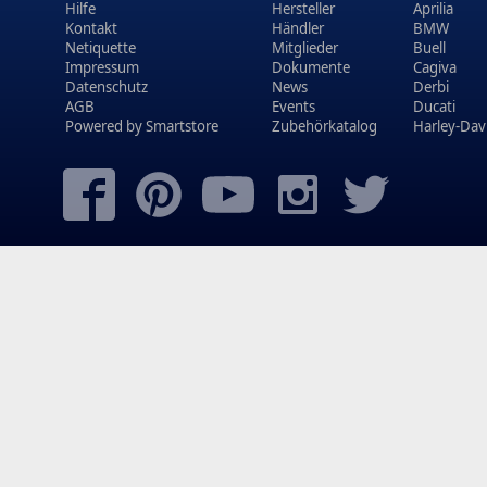
Hilfe
Hersteller
Aprilia
Kontakt
Händler
BMW
Netiquette
Mitglieder
Buell
Impressum
Dokumente
Cagiva
Datenschutz
News
Derbi
AGB
Events
Ducati
Powered by
Smartstore
Zubehörkatalog
Harley-Dav