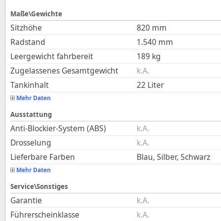
Maße\Gewichte
Sitzhöhe
820
mm
Radstand
1.540
mm
Leergewicht fahrbereit
189
kg
Zugelassenes Gesamtgewicht
k.A.
Tankinhalt
22
Liter
Mehr Daten
Ausstattung
Anti-Blockier-System (ABS)
k.A.
Drosselung
k.A.
Lieferbare Farben
Blau, Silber, Schwarz
Mehr Daten
Service\Sonstiges
Garantie
k.A.
Führerscheinklasse
k.A.