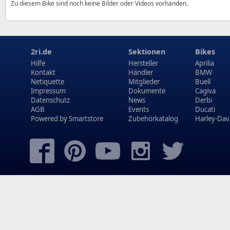
Zu diesem Bike sind noch keine Bilder oder Videos vorhanden.
2ri.de
Sektionen
Bikes
Hilfe
Hersteller
Aprilia
Kontakt
Händler
BMW
Netiquette
Mitglieder
Buell
Impressum
Dokumente
Cagiva
Datenschutz
News
Derbi
AGB
Events
Ducati
Powered by
Smartstore
Zubehörkatalog
Harley-Dav