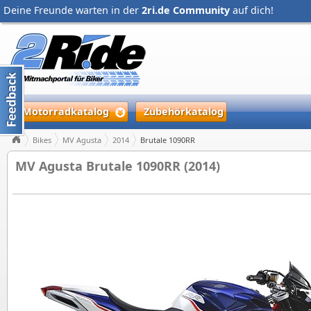
Deine Freunde warten in der
2ri.de Community
auf dich!
Motorradkatalog
Zubehörkatalog
Bikes
MV Agusta
2014
Brutale 1090RR
MV Agusta Brutale 1090RR (2014)