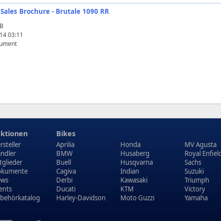
 Sales Brochure - Brutale 1090 RR
KB
14 03:11
ument
ktionen
Bikes
rsteller
Aprilia
Honda
MV Agusta
ndler
BMW
Husaberg
Royal Enfiel
tglieder
Buell
Husqvarna
Sachs
kumente
Cagiva
Indian
Suzuki
ews
Derbi
Kawasaki
Triumph
ents
Ducati
KTM
Victory
behörkatalog
Harley-Davidson
Moto Guzzi
Yamaha