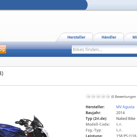
Hersteller
Händler
Mi
og
4)
(0 Bewertungen
Hersteller:
MV Agusta
Baujahr:
2014
Typ (2ri.de):
Naked Bike
Modell-Code
:
k.A.
Fzg.-Typ:
k.A.
Leistung:
158 PS (116