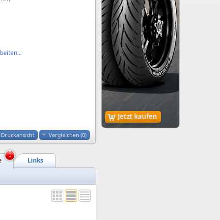
eiten...
Jetzt kaufen
Druckansicht
Vergleichen (
0
)
1
e
Links