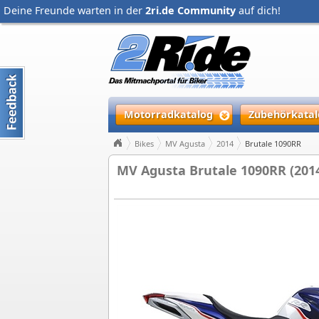
Deine Freunde warten in der
2ri.de Community
auf dich!
Motorradkatalog
Zubehörkatal
Bikes
MV Agusta
2014
Brutale 1090RR
MV Agusta Brutale 1090RR (201