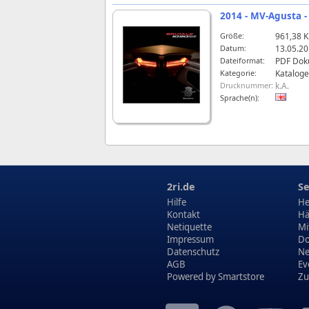
2014 - MV-Agusta -
Größe:
961,38 
Datum:
13.05.20
Dateiformat:
PDF Dok
Kategorie:
Kataloge
Drucknummer:
k.A.
Sprache(n):
2ri.de
Se
Hilfe
He
Kontakt
Hä
Netiquette
Mi
Impressum
Do
Datenschutz
N
AGB
Ev
Powered by
Smartstore
Zu