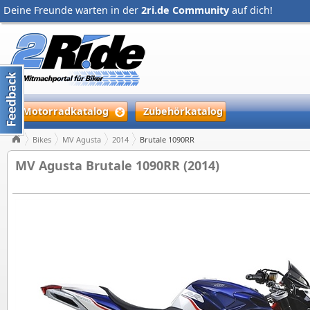
Deine Freunde warten in der
2ri.de Community
auf dich!
Motorradkatalog
Zubehörkatalog
Bikes
MV Agusta
2014
Brutale 1090RR
MV Agusta Brutale 1090RR (2014)