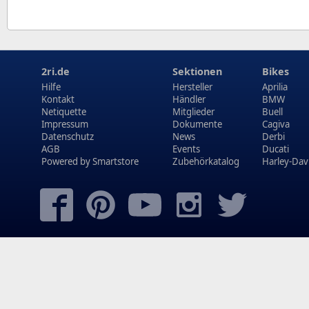
2ri.de
Sektionen
Bikes
Hilfe
Hersteller
Aprilia
Kontakt
Händler
BMW
Netiquette
Mitglieder
Buell
Impressum
Dokumente
Cagiva
Datenschutz
News
Derbi
AGB
Events
Ducati
Powered by
Smartstore
Zubehörkatalog
Harley-Dav