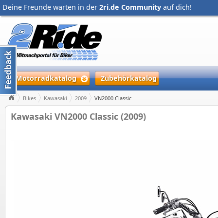
Deine Freunde warten in der
2ri.de Community
auf dich!
Motorradkatalog
Zubehörkatalog
Bikes
Kawasaki
2009
VN2000 Classic
Kawasaki VN2000 Classic (2009)