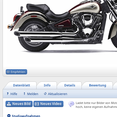
Empfehlen
Datenblatt
Info
Details
Bewertung
Hilfe
Melden
Aktualisieren
Ladet bitte nur Bilder von Mot
Neues Bild
Neues Video
hoch, keine eigenen Aufnahm
Studioaufnahmen