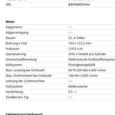
VIN
JKBVNW00HHA
Motor
Abgasnorm
k.A.
Abgasreinigung
k.A.
Bauart
V2, 4-Takter
Bohrung x Hub
103
x
123,2
mm
Hubraum
2.053
ccm
Gassteuerung
OHV, 4 Ventile pro Zylinder
Gemischaufbereitung
Elektronische Kraftstoffeinsprit
Kühlsystem
Flüssigkeitsgekühlt
Max. Leistung bei Drehzahl
94 PS (69 kW)
4.400
U/min
Max. Drehmoment bei Drehzahl
166
Nm
3.000
U/min
Leistung der Lichtmaschine
k.A.
Startsystem
Elektrostarter
Verdichtung
9,5
: 1
Zündkerzen-Typ
k.A.
Fahrleistung\Verbrauch