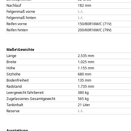
Nachlauf
182
mm
Felgenmaß vorne
k.A.
Felgenmaß hinten
k.A.
Reifen vorne
150/80R16M/C (71V)
Reifen hinten
200/60R16M/C (79V)
Maße\Gewichte
Länge
2.535
mm
Breite
1.025
mm
Höhe
1.155
mm
Sitzhöhe
680
mm
Bodenfreiheit
135
mm
Radstand
1.735
mm
Leergewicht fahrbereit
380
kg
Zugelassenes Gesamtgewicht
565
kg
Tankinhalt
21
Liter
Reserve
k.A.
Ausstattung