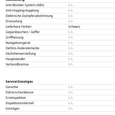
Anti-Blockier-System (ABS)
k.A.
Anti-Hopping-Kupplung
k.A.
Elektrische Dämpferabstimmung
k.A.
Drosselung
k.A.
Lieferbare Farben
Schwarz
Gepäcktaschen / -koffer
k.A.
Griffheizung
k.A.
Navigationsgerät
k.A.
Oehlins-Federelemente
k.A.
Sitzhöhenverstellung
k.A.
Hauptständer
k.A.
Verbundbremse
k.A.
Service\Sonstiges
Garantie
k.A.
Führerscheinklasse
k.A.
Erstinspektion
k.A.
Inspektionsintervall
k.A.
Sonstiges
k.A.