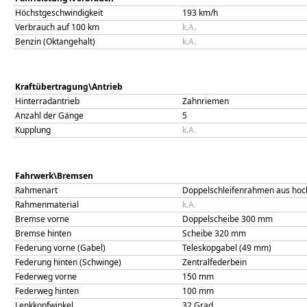
Höchstgeschwindigkeit
193
km/h
Verbrauch auf 100 km
k.A.
Benzin (Oktangehalt)
k.A.
Kraftübertragung\Antrieb
Hinterradantrieb
Zahnriemen
Anzahl der Gänge
5
Kupplung
k.A.
Fahrwerk\Bremsen
Rahmenart
Doppelschleifenrahmen aus hoc
Rahmenmaterial
k.A.
Bremse vorne
Doppelscheibe 300 mm
Bremse hinten
Scheibe 320 mm
Federung vorne (Gabel)
Teleskopgabel (49 mm)
Federung hinten (Schwinge)
Zentralfederbein
Federweg vorne
150
mm
Federweg hinten
100
mm
Lenkkopfwinkel
32
Grad