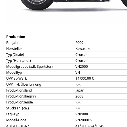
Produktion
Baujahr
2009
Hersteller
Kawasaki
Typ (2ri.de)
Cruiser
Typ (Hersteller)
Cruiser
Modellgruppe (z.B. Sportster)
VN2000
Modelltyp
VN
UVP ab Werk
14.000,00
€
UVP inkl. Überführung
k.A.
Produktionsland
Japan
Produktionsbeginn
2008
Produktionsende
k.A.
Stückzahl (ca.)
k.A.
Fzg.-Typ
VNW00H
Modell-Code
VN2000H9F
ABE\EG-BE-Nr.
e1*2002/24*0349