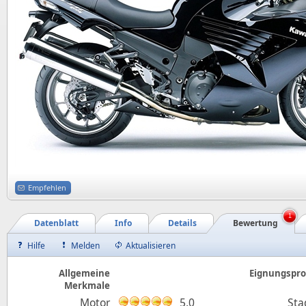
Empfehlen
1
Datenblatt
Info
Details
Bewertung
Hilfe
Melden
Aktualisieren
Allgemeine
Eignungsprof
Merkmale
Motor
5,0
Sta