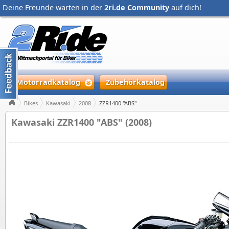
Deine Freunde warten in der
2ri.de Community
auf dich!
Motorradkatalog
Zubehörkatalog
Bikes
Kawasaki
2008
ZZR1400 "ABS"
Kawasaki ZZR1400 "ABS" (2008)