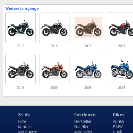
Weitere Jahrgänge
2017
2016
2015
2013
2010
2009
2008
2008
2ri.de
Sektionen
Bikes
Hilfe
Hersteller
Aprilia
Kontakt
Händler
BMW
Netiquette
Mitglieder
Buell