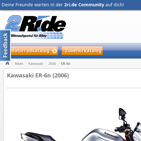
Deine Freunde warten in der
2ri.de Community
auf dich!
Motorradkatalog
Zubehörkatalog
Bikes
Kawasaki
2006
ER-6n
Kawasaki ER-6n (2006)