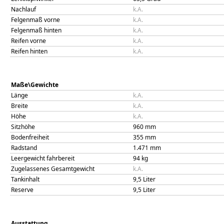
Nachlauf
k.A.
Felgenmaß vorne
k.A.
Felgenmaß hinten
k.A.
Reifen vorne
k.A.
Reifen hinten
k.A.
Maße\Gewichte
Länge
k.A.
Breite
k.A.
Höhe
k.A.
Sitzhöhe
960
mm
Bodenfreiheit
355
mm
Radstand
1.471
mm
Leergewicht fahrbereit
94
kg
Zugelassenes Gesamtgewicht
k.A.
Tankinhalt
9,5
Liter
Reserve
9,5
Liter
Ausstattung