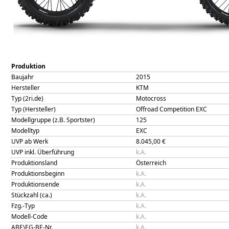
Produktion
Baujahr
2015
Hersteller
KTM
Typ (2ri.de)
Motocross
Typ (Hersteller)
Offroad Competition EXC
Modellgruppe (z.B. Sportster)
125
Modelltyp
EXC
UVP ab Werk
8.045,00
€
UVP inkl. Überführung
k.A.
Produktionsland
Österreich
Produktionsbeginn
k.A.
Produktionsende
k.A.
Stückzahl (ca.)
k.A.
Fzg.-Typ
k.A.
Modell-Code
k.A.
ABE\EG-BE-Nr.
k.A.