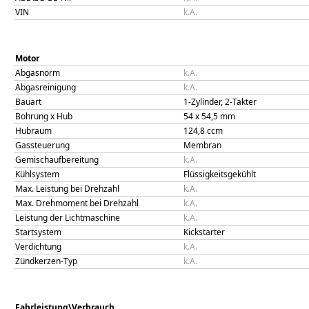
VIN
k.A.
Motor
Abgasnorm
k.A.
Abgasreinigung
k.A.
Bauart
1-Zylinder, 2-Takter
Bohrung x Hub
54
x
54,5
mm
Hubraum
124,8
ccm
Gassteuerung
Membran
Gemischaufbereitung
k.A.
Kühlsystem
Flüssigkeitsgekühlt
Max. Leistung bei Drehzahl
k.A.
Max. Drehmoment bei Drehzahl
k.A.
Leistung der Lichtmaschine
k.A.
Startsystem
Kickstarter
Verdichtung
k.A.
Zündkerzen-Typ
k.A.
Fahrleistung\Verbrauch