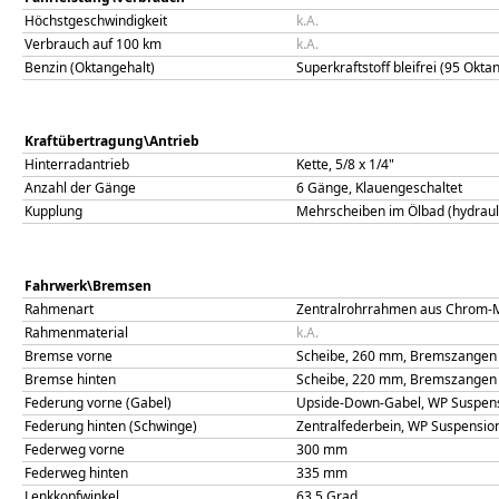
Höchstgeschwindigkeit
k.A.
Verbrauch auf 100 km
k.A.
Benzin (Oktangehalt)
Superkraftstoff bleifrei (95 Okta
Kraftübertragung\Antrieb
Hinterradantrieb
Kette, 5/8 x 1/4"
Anzahl der Gänge
6 Gänge, Klauengeschaltet
Kupplung
Mehrscheiben im Ölbad (hydrauli
Fahrwerk\Bremsen
Rahmenart
Zentralrohrrahmen aus Chrom-M
Rahmenmaterial
k.A.
Bremse vorne
Scheibe, 260 mm, Bremszangen
Bremse hinten
Scheibe, 220 mm, Bremszangen
Federung vorne (Gabel)
Upside-Down-Gabel, WP Suspen
Federung hinten (Schwinge)
Zentralfederbein, WP Suspensi
Federweg vorne
300
mm
Federweg hinten
335
mm
Lenkkopfwinkel
63,5
Grad