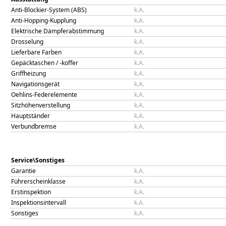
Anti-Blockier-System (ABS)
k.A.
Anti-Hopping-Kupplung
k.A.
Elektrische Dämpferabstimmung
k.A.
Drosselung
k.A.
Lieferbare Farben
k.A.
Gepäcktaschen / -koffer
k.A.
Griffheizung
k.A.
Navigationsgerät
k.A.
Oehlins-Federelemente
k.A.
Sitzhöhenverstellung
k.A.
Hauptständer
k.A.
Verbundbremse
k.A.
Service\Sonstiges
Garantie
k.A.
Führerscheinklasse
k.A.
Erstinspektion
k.A.
Inspektionsintervall
k.A.
Sonstiges
k.A.