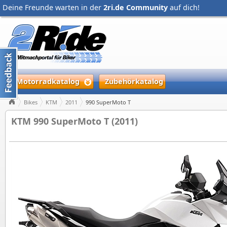
Deine Freunde warten in der
2ri.de Community
auf dich!
Motorradkatalog
Zubehörkatalog
Bikes
KTM
2011
990 SuperMoto T
KTM 990 SuperMoto T (2011)