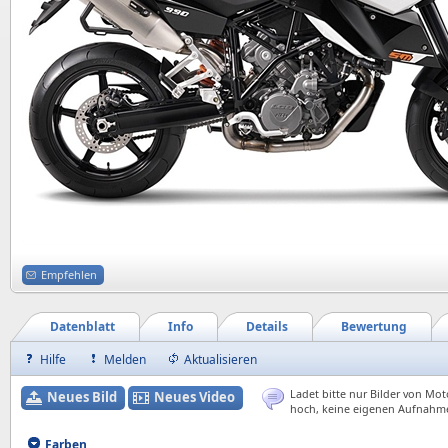
Empfehlen
Datenblatt
Info
Details
Bewertung
Hilfe
Melden
Aktualisieren
Ladet bitte nur Bilder von Mot
Neues Bild
Neues Video
hoch, keine eigenen Aufnahm
Farben