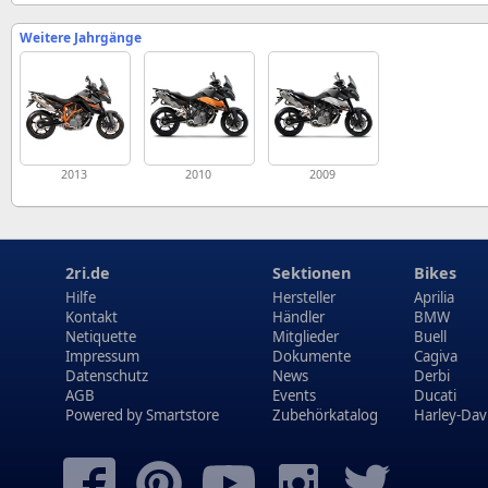
Weitere Jahrgänge
2013
2010
2009
2ri.de
Sektionen
Bikes
Hilfe
Hersteller
Aprilia
Kontakt
Händler
BMW
Netiquette
Mitglieder
Buell
Impressum
Dokumente
Cagiva
Datenschutz
News
Derbi
AGB
Events
Ducati
Powered by
Smartstore
Zubehörkatalog
Harley-Dav