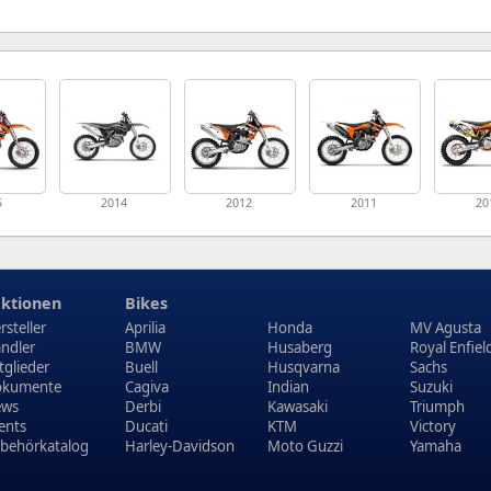
5
2014
2012
2011
20
ktionen
Bikes
rsteller
Aprilia
Honda
MV Agusta
ndler
BMW
Husaberg
Royal Enfiel
tglieder
Buell
Husqvarna
Sachs
kumente
Cagiva
Indian
Suzuki
ews
Derbi
Kawasaki
Triumph
ents
Ducati
KTM
Victory
behörkatalog
Harley-Davidson
Moto Guzzi
Yamaha