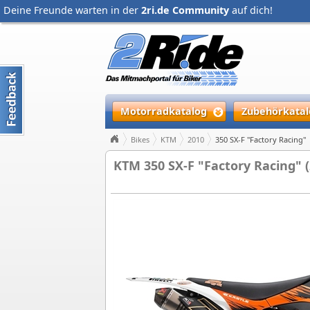
Deine Freunde warten in der
2ri.de Community
auf dich!
Motorradkatalog
Zubehörkatal
Bikes
KTM
2010
350 SX-F "Factory Racing"
KTM 350 SX-F "Factory Racing" (