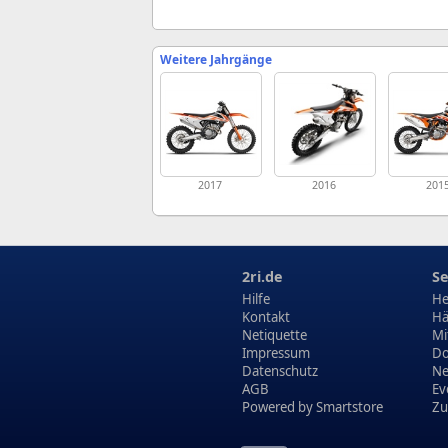
Weitere Jahrgänge
2017
2016
201
2ri.de
Se
Hilfe
He
Kontakt
Hä
Netiquette
Mi
Impressum
Do
Datenschutz
N
AGB
Ev
Powered by
Smartstore
Zu