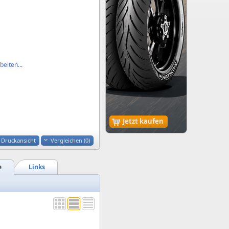
eiten...
Jetzt kaufen
Druckansicht
Vergleichen (
0
)
e
Links