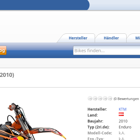
Hersteller
Händler
Mi
og
2010)
(0 Bewertungen
Hersteller:
KTM
Land:
Baujahr:
2010
Typ (2ri.de):
Enduro
Modell-Code
:
k.A.
Fzg.-Typ:
k.A.