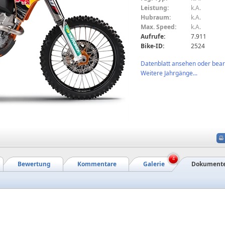
Leistung:
k.A.
Hubraum:
k.A.
Max. Speed:
k.A.
Aufrufe:
7.911
Bike-ID:
2524
Datenblatt ansehen oder bearb
Weitere Jahrgänge...
4
Bewertung
Kommentare
Galerie
Dokument