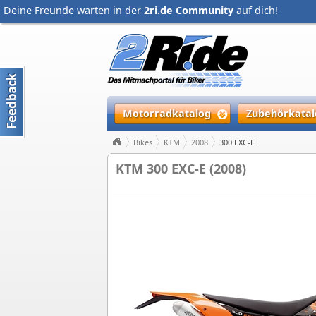
Deine Freunde warten in der
2ri.de Community
auf dich!
Motorradkatalog
Zubehörkatal
Bikes
KTM
2008
300 EXC-E
KTM 300 EXC-E (2008)