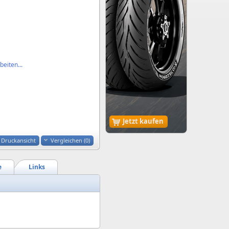
eiten...
Jetzt kaufen
Druckansicht
Vergleichen (
0
)
e
Links