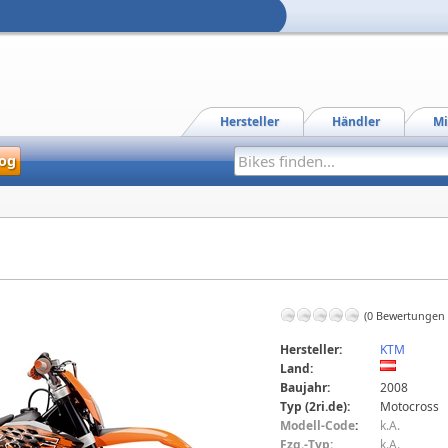
Hersteller
Händler
Mi
og
(0 Bewertungen
Hersteller:
KTM
Land:
Baujahr:
2008
Typ (2ri.de):
Motocross
Modell-Code
:
k.A.
Fzg.-Typ:
k.A.