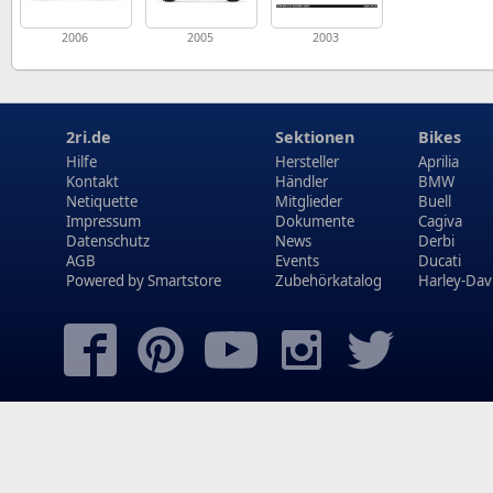
2006
2005
2003
2ri.de
Sektionen
Bikes
Hilfe
Hersteller
Aprilia
Kontakt
Händler
BMW
Netiquette
Mitglieder
Buell
Impressum
Dokumente
Cagiva
Datenschutz
News
Derbi
AGB
Events
Ducati
Powered by
Smartstore
Zubehörkatalog
Harley-Dav