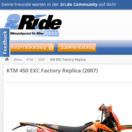
Deine Freunde warten in der
2ri.de Community
auf dich!
Motorradkatalog
Zubehörkatalog
Bikes
KTM
2007
450 EXC Factory Replica
KTM 450 EXC Factory Replica (2007)