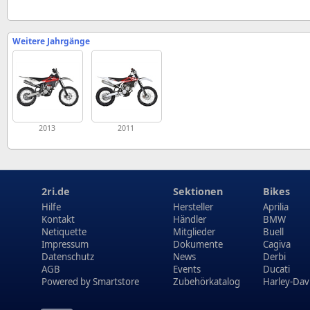
Weitere Jahrgänge
2013
2011
2ri.de
Sektionen
Bikes
Hilfe
Hersteller
Aprilia
Kontakt
Händler
BMW
Netiquette
Mitglieder
Buell
Impressum
Dokumente
Cagiva
Datenschutz
News
Derbi
AGB
Events
Ducati
Powered by
Smartstore
Zubehörkatalog
Harley-Dav