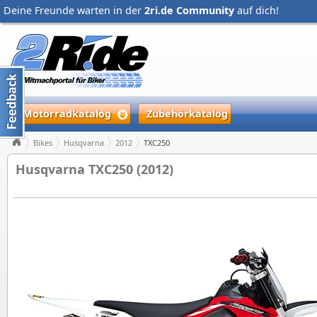
Deine Freunde warten in der
2ri.de Community
auf dich!
Motorradkatalog
Zubehörkatalog
Bikes
Husqvarna
2012
TXC250
Husqvarna TXC250 (2012)